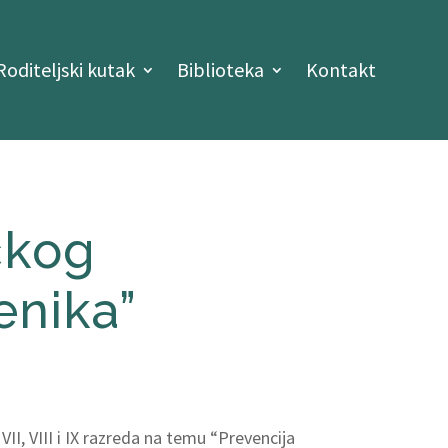
Roditeljski kutak
Biblioteka
Kontakt
čkog
enika”
II, VIII i IX razreda na temu “Prevencija