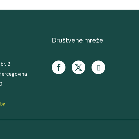
Društvene mreže
br. 2
 Hercegovina
0
.ba