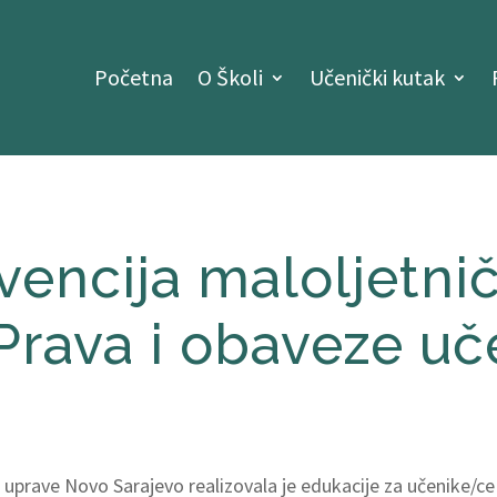
Početna
O Školi
Učenički kutak
vencija maloljetni
Prava i obaveze uč
uprave Novo Sarajevo realizovala je edukacije za učenike/ce V