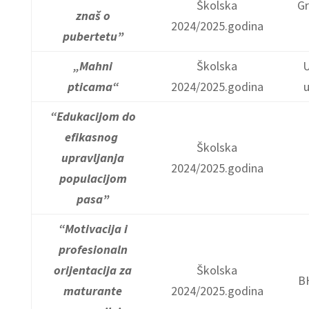
Školska
G
znaš o
2024/2025.godina
pubertetu”
„Mahni
Školska
U
pticama“
2024/2025.godina
u
“Edukacijom do
efikasnog
Školska
upravljanja
2024/2025.godina
populacijom
pasa”
“Motivacija i
profesionaln
orijentacija za
Školska
B
maturante
2024/2025.godina