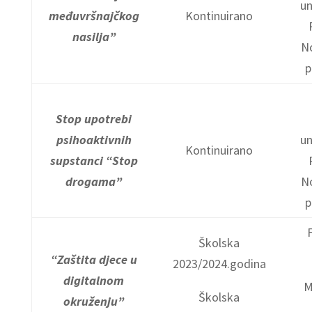
un
međuvršnajčkog
Kontinuirano
nasilja”
N
p
Stop upotrebi
psihoaktivnih
un
Kontinuirano
supstanci “Stop
drogama”
N
p
Školska
“Zaštita djece u
2023/2024.godina
digitalnom
M
Školska
okruženju”