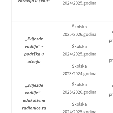
zdravlja u školi“
2024/2025.godina
Školska
2025/2026.godina
„Zvijezde
pr
vodilje“ –
Školska
podrška u
2024/2025.godina
pr
učenju
Školska
2023/2024.godina
Školska
„Zvijezde
2025/2026.godina
vodilje“ –
pr
edukativne
Školska
radionice za
2024/2025.godina