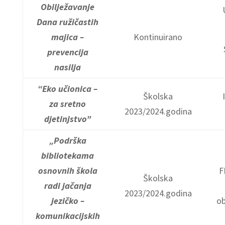
Obilježavanje
Dana ružičastih
majica –
Kontinuirano
prevencija
nasilja
“Eko učionica –
Školska
za sretno
2023/2024.godina
djetinjstvo”
„Podrška
bibliotekama
osnovnih škola
F
Školska
radi jačanja
2023/2024.godina
jezičko –
ob
komunikacijskih