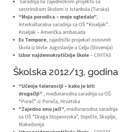
Saradnja na zajedničkom projektu sa
sestrinskom školom iz Istanbula (Turska)
“Moja porodica – moje ogledalo”
,
Interkulturalna saradnja sa OŠ “Kiseljak” .
Kiseljak – Američka ambasada
Ex Tempore
, zajednički projekat osnovnih
škola iz bivše Jugoslavije u Celju (Slovenija)
Izbor najdemokratičnije škole
– CIVITAS
Školska 2012/13. godina
“Učenje toleranciji – kako je biti
drugačiji”
, međunarodna saradnja sa OŠ
“Poreč” iz Poreča, Hrvatska
“Zajedno smo jači”
, međunarodna saradnja
sa OŠ “Draga Stojanovska”, Sopište, Skoplje,
Makedonija
Izbor najdemokratičnije škole
– CIVITAS