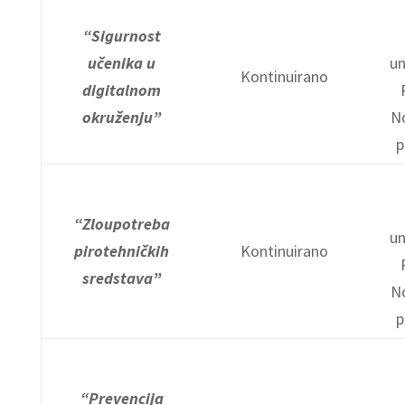
“Sigurnost
učenika u
un
Kontinuirano
digitalnom
okruženju”
N
p
“Zloupotreba
un
pirotehničkih
Kontinuirano
sredstava”
N
p
“Prevencija