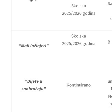
Sa
Školska
2025/2026.godina
Školska
BH
2025/2026.godina
“Mali inžinjeri”
“Dijete u
un
Kontinuirano
saobraćaju”
N
p