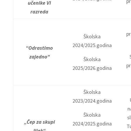
pr
učenike VI
razreda
pr
Školska
2024/2025.godina
“Odrastimo
zajedno”
Školska
pr
2025/2026.godina
Školska
2023/2024.godina
n
Školska
s
„Čep za skupi
2024/2025.godina
T
lijek“