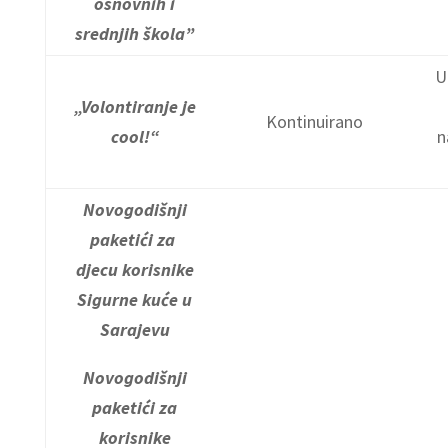
osnovnih i
srednjih škola”
U
„Volontiranje je
Kontinuirano
cool!“
n
Novogodišnji
paketići za
djecu korisnike
Sigurne kuće u
Sarajevu
Novogodišnji
paketići za
korisnike