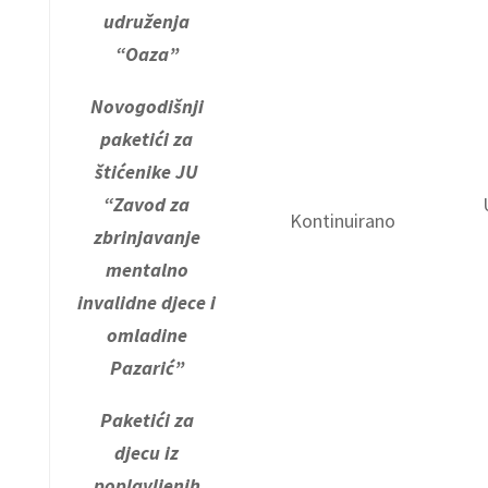
udruženja
“Oaza”
Novogodišnji
paketići za
štićenike JU
“Zavod za
Kontinuirano
zbrinjavanje
mentalno
invalidne djece i
omladine
Pazarić”
Paketići za
djecu iz
poplavljenih