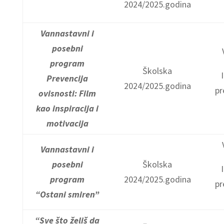
2024/2025.godina
Vannastavni i
posebni
program
Školska
Prevencija
2024/2025.godina
pr
ovisnosti: Film
kao inspiracija i
motivacija
Vannastavni i
posebni
Školska
program
2024/2025.godina
pr
“Ostani smiren”
“Sve što želiš da