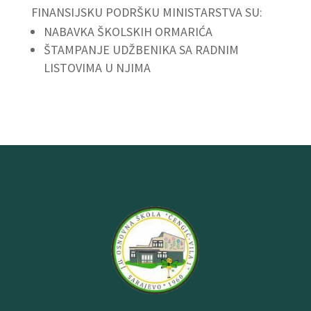
FINANSIJSKU PODRŠKU MINISTARSTVA SU:
NABAVKA ŠKOLSKIH ORMARIĆA
ŠTAMPANJE UDŽBENIKA SA RADNIM
LISTOVIMA U NJIMA