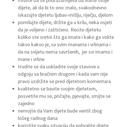
mislite da se podrazumijeva da volite svoje
dijete, ali da bi to ono znalo, svakodnevno
iskazujte djetetu ljubav-mišlju, riječju, djelom
pomilujte dijete, držite ga u krilu, neka osjeti
da je voljeno i zaštićeno. Recite djetetu
koliko ste sretni što ga imate i kako ga volite
takvo kakvo je, sa svim manama i vrlinama i
da na svijetu nema savršenih, jer svi imamo i
mane i vrline
trudite se da uskladite svoje stavove u
odgoju sa bračnim drugom i kada vam nije
pravo uzdržite se pred djetetom komentara
kvalitetno se bavite svojim djetetom,
posvetite mu se, pričajte, pjevajte, smijte se
zajedno
nemojte da Vam dijete bude ventil zbog
lošeg radnog dana
koristite svaku situaciju da pohvalite dijete