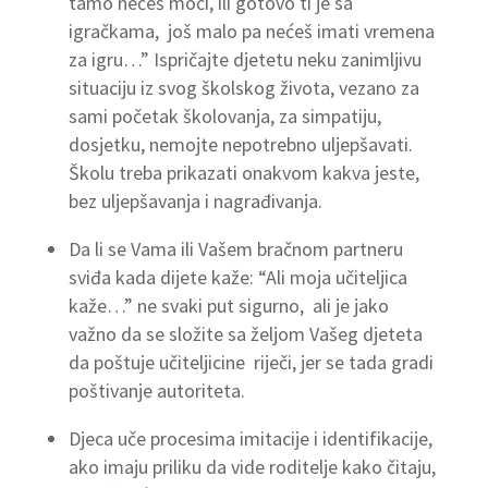
tamo nećeš moći, ili gotovo ti je sa
igračkama, još malo pa nećeš imati vremena
za igru…” Ispričajte djetetu neku zanimljivu
situaciju iz svog školskog života, vezano za
sami početak školovanja, za simpatiju,
dosjetku, nemojte nepotrebno uljepšavati.
Školu treba prikazati onakvom kakva jeste,
bez uljepšavanja i nagrađivanja.
Da li se Vama ili Vašem bračnom partneru
sviđa kada dijete kaže: “Ali moja učiteljica
kaže…” ne svaki put sigurno, ali je jako
važno da se složite sa željom Vašeg djeteta
da poštuje učiteljicine riječi, jer se tada gradi
poštivanje autoriteta.
Djeca uče procesima imitacije i identifikacije,
ako imaju priliku da vide roditelje kako čitaju,