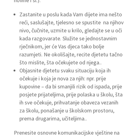
novine i sl.).
Zastanite u poslu kada Vam dijete ima nešto
reći, saslušajte, tjelesno se spustite na njihov
nivo, čučnite, uzmite u krilo, gledajte se u oči
kada razgovarate. Služite se jednostavnim
rječnikom, jer će Vas djeca tako bolje
razumjeti. Ne okolišajte, recite djetetu tačno
što mislite, šta očekujete od njega..
Objasnite djetetu svaku situaciju koja ih
očekuje i koja je nova za njih: npr. prije
kupovine – da bi smanjili rizik od ispada, prije
posjete prijateljima, prije polaska u školu, šta
ih sve očekuje, prihvatanje obaveza vezanih
za školu, ponašanje u školskom prostoru,
prema drugarima, učiteljima..
Prenesite osnovne komunikacijske vještine na