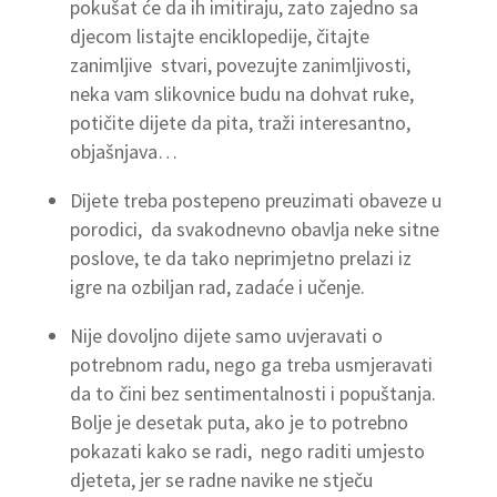
pokušat će da ih imitiraju, zato zajedno sa
djecom listajte enciklopedije, čitajte
zanimljive stvari, povezujte zanimljivosti,
neka vam slikovnice budu na dohvat ruke,
potičite dijete da pita, traži interesantno,
objašnjava…
Dijete treba postepeno preuzimati obaveze u
porodici, da svakodnevno obavlja neke sitne
poslove, te da tako neprimjetno prelazi iz
igre na ozbiljan rad, zadaće i učenje.
Nije dovoljno dijete samo uvjeravati o
potrebnom radu, nego ga treba usmjeravati
da to čini bez sentimentalnosti i popuštanja.
Bolje je desetak puta, ako je to potrebno
pokazati kako se radi, nego raditi umjesto
djeteta, jer se radne navike ne stječu