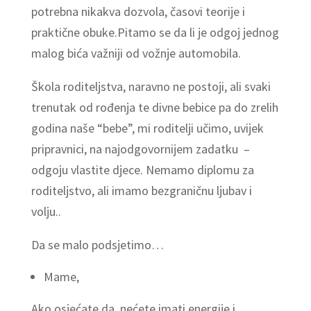
potrebna nikakva dozvola, časovi teorije i
praktične obuke.Pitamo se da li je odgoj jednog
malog bića važniji od vožnje automobila.
Škola roditeljstva, naravno ne postoji, ali svaki
trenutak od rođenja te divne bebice pa do zrelih
godina naše “bebe”, mi roditelji učimo, uvijek
pripravnici, na najodgovornijem zadatku –
odgoju vlastite djece. Nemamo diplomu za
roditeljstvo, ali imamo bezgraničnu ljubav i
volju..
Da se malo podsjetimo…
Mame,
Ako osjećate da nećete imati energije i