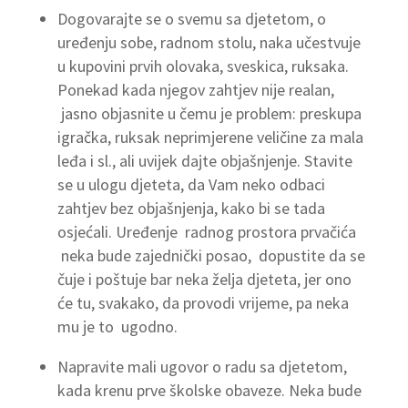
Dogovarajte se o svemu sa djetetom, o
uređenju sobe, radnom stolu, naka učestvuje
u kupovini prvih olovaka, sveskica, ruksaka.
Ponekad kada njegov zahtjev nije realan,
jasno objasnite u čemu je problem: preskupa
igračka, ruksak neprimjerene veličine za mala
leđa i sl., ali uvijek dajte objašnjenje. Stavite
se u ulogu djeteta, da Vam neko odbaci
zahtjev bez objašnjenja, kako bi se tada
osjećali. Uređenje radnog prostora prvačića
neka bude zajednički posao, dopustite da se
čuje i poštuje bar neka želja djeteta, jer ono
će tu, svakako, da provodi vrijeme, pa neka
mu je to ugodno.
Napravite mali ugovor o radu sa djetetom,
kada krenu prve školske obaveze. Neka bude