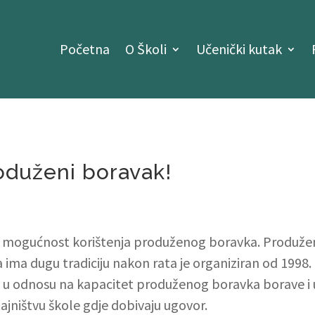
Početna
O Školi
Učenički kutak
oduženi boravak!
 mogućnost korištenja produženog boravka. Produženi 
a ima dugu tradiciju nakon rata je organiziran od 199
a u odnosu na kapacitet produženog boravka borave i u
tajništvu škole gdje dobivaju ugovor.