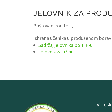
JELOVNIK ZA PROD
Poštovani roditelji,
Ishrana učenika u produženom boravk
Sadržaj jelovnika po TIP-u
Jelovnik za užinu
Vanjski