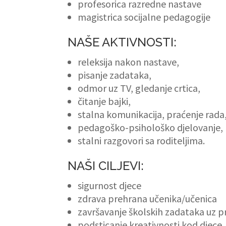
profesorica razredne nastave
magistrica socijalne pedagogije
NAŠE AKTIVNOSTI:
releksija nakon nastave,
pisanje zadataka,
odmor uz TV, gledanje crtica,
čitanje bajki,
stalna komunikacija, praćenje rada, 
pedagoško-psihološko djelovanje,
stalni razgovori sa roditeljima.
NAŠI CILJEVI:
sigurnost djece
zdrava prehrana učenika/učenica
završavanje školskih zadataka uz pr
podsticanje kreativnosti kod djece